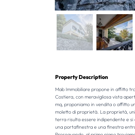
Property Description
Mab Immobiliare propone in affitto tra
Costiera, con meravigliosa vista apert
mq, proponiamo in vendita o affitto un
moletto di proprietà. La proprietà, unica
terra risulta essere indipendente e s
una portafinestra e una finestra ent
Proseguendo, al primo piano troviamo