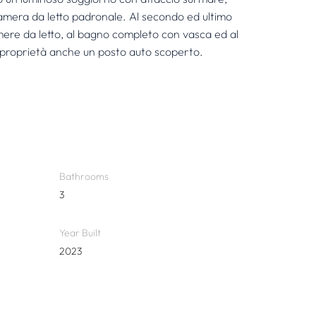
amera da letto padronale. Al secondo ed ultimo 
amere da letto, al bagno completo con vasca ed al 
 proprietà anche un posto auto scoperto.
Bathrooms
3
Year Built
2023