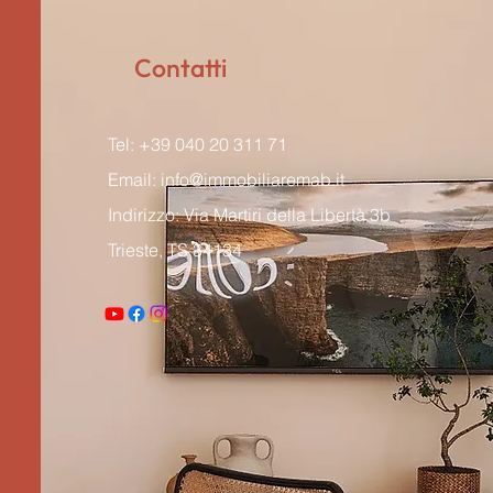
Contatti
Tel: +39 040 20 311 71
Email:
info@immobiliaremab.it
Indirizzo: Via Martiri della Libertà 3b
Trieste, TS 34134