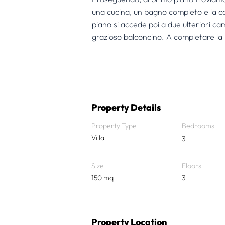
una cucina, un bagno completo e la c
piano si accede poi a due ulteriori c
grazioso balconcino. A completare la
Property Details
Property Type
Bedrooms
Villa
3
Size
Floors
150 mq
3
Property Location