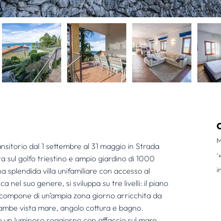
M
nsitorio dal 1 settembre al 31 maggio in Strada 
'
a sul golfo triestino e ampio giardino di 1000 
i
a splendida villa unifamiliare con accesso al 
 nel suo genere, si sviluppa su tre livelli: il piano 
i compone di un’ampia zona giorno arricchita da 
rambe vista mare, angolo cottura e bagno. 
 un luminoso soggiorno con affaccio sul mare, 