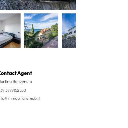
Contact Agent
artina Benvenuto
+39 3779152550
nfo@immobiliaremab.it