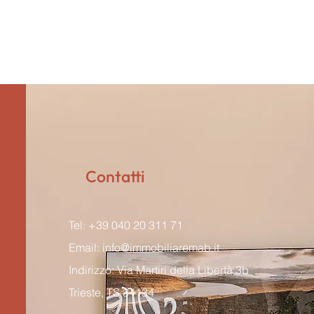
Contatti
Tel: +39 040 20 311 71
Email:
info@immobiliaremab.it
Indirizzo: Via Martiri della Libertà 3b
Trieste, TS 34134