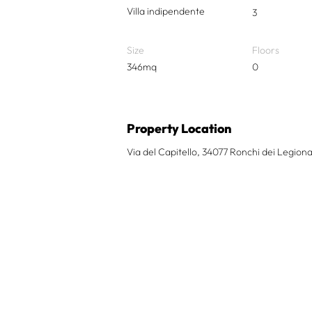
Villa indipendente
3
Size
Floors
346mq
0
Property Location
Via del Capitello, 34077 Ronchi dei Legionar