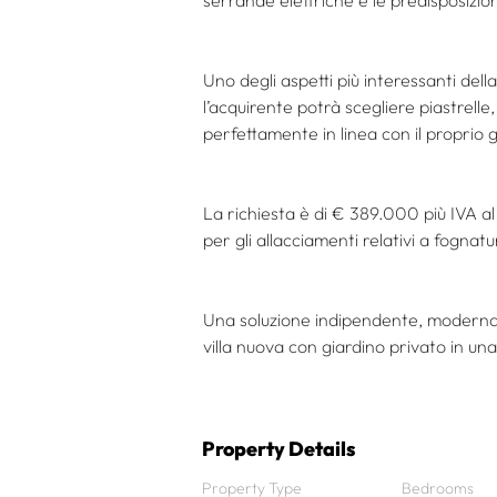
serrande elettriche e le predisposizion
Uno degli aspetti più interessanti della
l’acquirente potrà scegliere piastrelle
perfettamente in linea con il proprio 
La richiesta è di € 389.000 più IVA a
per gli allacciamenti relativi a fognat
Una soluzione indipendente, moderna e
villa nuova con giardino privato in un
Property Details
Property Type
Bedrooms