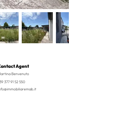
Contact Agent
artina Benvenuto
39 377 91 52 550
nfo@immobiliaremab.it