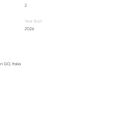
2
Year Built
2026
i GO, Italia